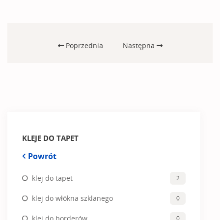
Poprzednia
Następna
KLEJE DO TAPET
Powrót
klej do tapet
2
klej do włókna szklanego
0
klej do borderów
0