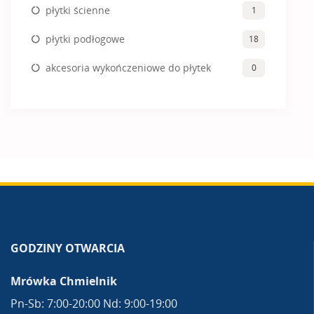
płytki ścienne
1
płytki podłogowe
18
akcesoria wykończeniowe do płytek
0
GODZINY OTWARCIA
Mrówka Chmielnik
Pn-Sb: 7:00-20:00 Nd: 9:00-19:00