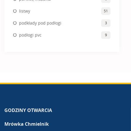
listwy
51
podkłady pod podłogi
3
podłogi pvc
9
GODZINY OTWARCIA
Mrówka Chmielnik