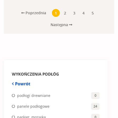
Poprzednia
1
2
3
4
5
Następna
WYKOŃCZENIA PODŁÓG
Powrót
podłogi drewniane
0
panele podłogowe
24
parkiet, mozaika
0